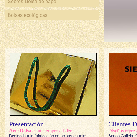
Sobres-Bolsa de papel
Bolsas ecológicas
Arte Bolsa:
calidad y creatividad para
todo envoltorio fino.
Presentación
Clientes 
Arte Bolsa
es una empresa líder
Diseños repres
Dedicada a la fabricación de bolsas en telas
Banco Galicia,