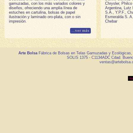
gamuzadas, con los más variados colores y
Chrysler, Philc
diseños, ofreciendo una amplia línea de
Argentina, Lutz
estuches en cartulina, bolsas de papel
S.A., Y.P.F., C
ilustración y laminado oro-plata, con o sin
Esmeralda S. A.
impresión.
Chebar
...ver más
Arte Bolsa
Fábrica de Bolsas en Telas Gamuzadas y Ecológicas, P
SOLIS 1375 - C1134ADC Cdad. Buenos 
ventas@artebolsa.
b